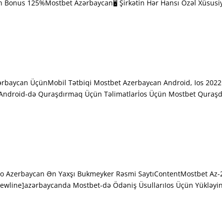
 Bonus 125%Mostbet Azərbaycan🖥 Şirkətin Hər Hansı Özəl Xüsusiyy
os Mostbet Indir Azərbaycan Üçü
Azərbaycan ÜçünMobil Tətbiqi Mostbet Azerbayсan Android, Ios 20
Android-də Quraşdırmaq Üçün Təlimatlarİos Üçün Mostbet Quraşd
o Azerbaycan Ən Yaxşı Bukmeyker Rəsmi SaytıContentMostbet Az-
ewline]azərbaycanda Mostbet-də Ödəniş ÜsullarıIos Üçün Yükləyin