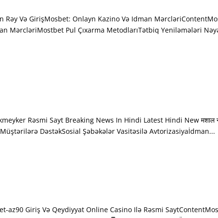
in Rəy Və GirişMosbet: Onlayn Kazino Və Idman MərcləriContentMo
an MərcləriMostbet Pul Çıxarma MetodlarıTətbiq Yeniləmələri Nəyə
aycan Ən Yaxşı Bukmeyker Rəsmi Sayt B
meyker Rəsmi Sayt Breaking News In Hindi Latest Hindi New मशाल न्
ştərilərə DəstəkSosial Şəbəkələr Vasitəsilə Avtorizasiyaİdman...
dman Mərclər
t-az90 Giriş Və Qeydiyyat Online Casino Ilə Rəsmi SaytContentMos