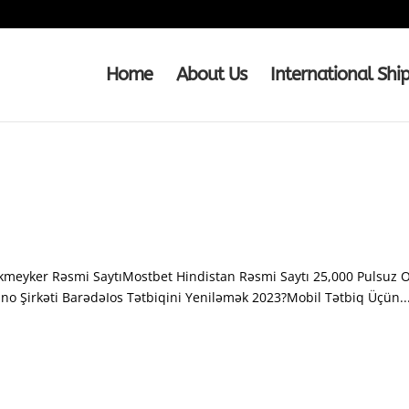
Home
About Us
International Shi
baycan Ən Yaxşı Bukmeyker Rəsmi Sayt
meyker Rəsmi SaytıMostbet Hindistan Rəsmi Saytı 25,000 Pulsuz O
 Şirkəti BarədəIos Tətbiqini Yeniləmək 2023?Mobil Tətbiq Üçün..
 Şəxsi Hesabı Login Rəy Və Giri