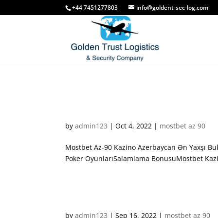
free
the
+44 7451277803
info@goldent-sec-log.com
porno
bangbus
in
colombia
on
fucking
our
a
porn
big
site
booty
latina
milf
Mostbet Az-90 Kazino Azer
Indian
by
admin123
|
Oct 4, 2022
|
mostbet az 90
Aunty
porn
Mostbet Az-90 Kazino Azerbaycan Ən Yaxşı Buk
thief's
Poker OyunlarıSalamlama BonusuMostbet Kazino
sister
punished
with
tag
Mostbet Bukmeker Şirkətinin
team
by
admin123
|
Sep 16, 2022
|
mostbet az 90
threesome