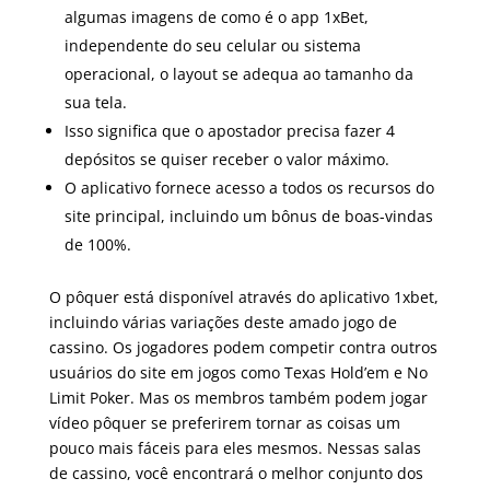
algumas imagens de como é o app 1xBet,
independente do seu celular ou sistema
operacional, o layout se adequa ao tamanho da
sua tela.
Isso significa que o apostador precisa fazer 4
depósitos se quiser receber o valor máximo.
O aplicativo fornece acesso a todos os recursos do
site principal, incluindo um bônus de boas-vindas
de 100%.
O pôquer está disponível através do aplicativo 1xbet,
incluindo várias variações deste amado jogo de
cassino. Os jogadores podem competir contra outros
usuários do site em jogos como Texas Hold’em e No
Limit Poker. Mas os membros também podem jogar
vídeo pôquer se preferirem tornar as coisas um
pouco mais fáceis para eles mesmos. Nessas salas
de cassino, você encontrará o melhor conjunto dos