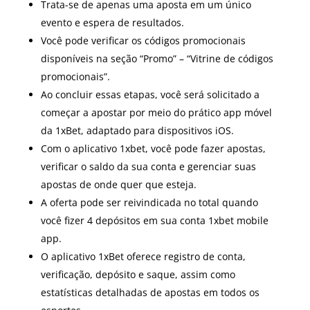
Trata-se de apenas uma aposta em um único
evento e espera de resultados.
Você pode verificar os códigos promocionais
disponíveis na seção “Promo” – “Vitrine de códigos
promocionais”.
Ao concluir essas etapas, você será solicitado a
começar a apostar por meio do prático app móvel
da 1xBet, adaptado para dispositivos iOS.
Com o aplicativo 1xbet, você pode fazer apostas,
verificar o saldo da sua conta e gerenciar suas
apostas de onde quer que esteja.
A oferta pode ser reivindicada no total quando
você fizer 4 depósitos em sua conta 1xbet mobile
app.
O aplicativo 1xBet oferece registro de conta,
verificação, depósito e saque, assim como
estatísticas detalhadas de apostas em todos os