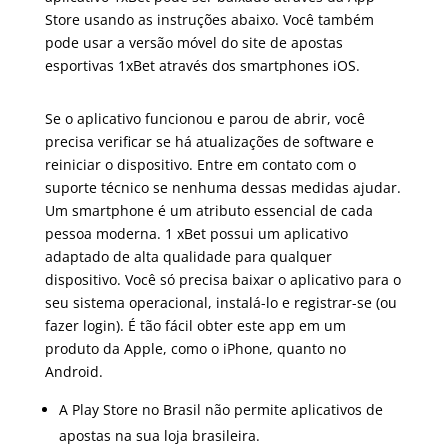
Store usando as instruções abaixo. Você também
pode usar a versão móvel do site de apostas
esportivas 1xBet através dos smartphones iOS.
Is 1xBet an App or Website Better?
Se o aplicativo funcionou e parou de abrir, você
precisa verificar se há atualizações de software e
reiniciar o dispositivo. Entre em contato com o
suporte técnico se nenhuma dessas medidas ajudar.
Um smartphone é um atributo essencial de cada
pessoa moderna. 1 xBet possui um aplicativo
adaptado de alta qualidade para qualquer
dispositivo. Você só precisa baixar o aplicativo para o
seu sistema operacional, instalá-lo e registrar-se (ou
fazer login). É tão fácil obter este app em um
produto da Apple, como o iPhone, quanto no
Android.
A Play Store no Brasil não permite aplicativos de
apostas na sua loja brasileira.