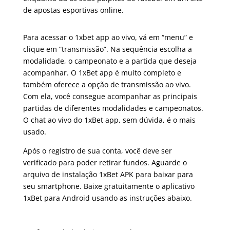
de apostas esportivas online.
Is 1xBet app legal in India?
Para acessar o 1xbet app ao vivo, vá em “menu” e
clique em “transmissão”. Na sequência escolha a
modalidade, o campeonato e a partida que deseja
acompanhar. O 1xBet app é muito completo e
também oferece a opção de transmissão ao vivo.
Com ela, você consegue acompanhar as principais
partidas de diferentes modalidades e campeonatos.
O chat ao vivo do 1xBet app, sem dúvida, é o mais
usado.
Após o registro de sua conta, você deve ser
verificado para poder retirar fundos. Aguarde o
arquivo de instalação 1xBet APK para baixar para
seu smartphone. Baixe gratuitamente o aplicativo
1xBet para Android usando as instruções abaixo.
Como atualizar o 1xbet app