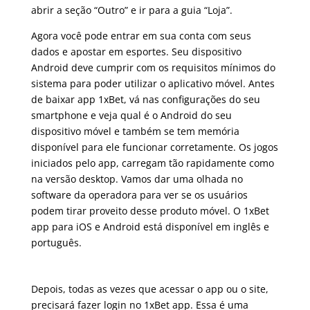
abrir a seção “Outro” e ir para a guia “Loja”.
Agora você pode entrar em sua conta com seus
dados e apostar em esportes. Seu dispositivo
Android deve cumprir com os requisitos mínimos do
sistema para poder utilizar o aplicativo móvel. Antes
de baixar app 1xBet, vá nas configurações do seu
smartphone e veja qual é o Android do seu
dispositivo móvel e também se tem memória
disponível para ele funcionar corretamente. Os jogos
iniciados pelo app, carregam tão rapidamente como
na versão desktop. Vamos dar uma olhada no
software da operadora para ver se os usuários
podem tirar proveito desse produto móvel. O 1xBet
app para iOS e Android está disponível em inglês e
português.
Como depositar pelo aplicativo 1xBet?
Depois, todas as vezes que acessar o app ou o site,
precisará fazer login no 1xBet app. Essa é uma