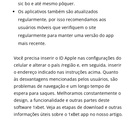
sic bo e até mesmo pôquer.
Os aplicativos também são atualizados
regularmente, por isso recomendamos aos
usuários móveis que verifiquem o site
regularmente para manter uma versão do app
mais recente.
Você precisa inserir o ID Apple nas configurações do
celular e alterar o país /região e, em seguida, inserir
o endereço indicado nas instruções acima. Quanto
às desvantagens mencionadas pelos usuários, são
problemas de navegação e um longo tempo de
espera para saques. Melhoramos constantemente o
design, a funcionalidade e outras partes deste
software 1xbet. Veja as etapas de download e outras
informações úteis sobre o 1xBet app no nosso artigo.
Guia – como baixar e instalar 1xBet
app para iOS