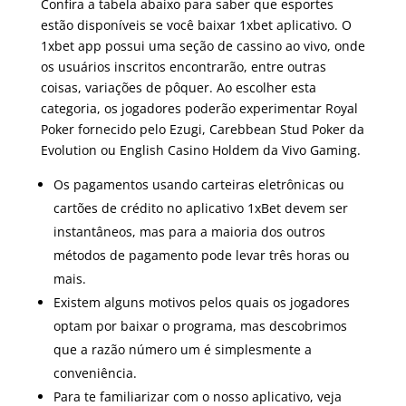
Confira a tabela abaixo para saber que esportes
estão disponíveis se você baixar 1xbet aplicativo. O
1xbet app possui uma seção de cassino ao vivo, onde
os usuários inscritos encontrarão, entre outras
coisas, variações de pôquer. Ao escolher esta
categoria, os jogadores poderão experimentar Royal
Poker fornecido pelo Ezugi, Carebbean Stud Poker da
Evolution ou English Casino Holdem da Vivo Gaming.
Os pagamentos usando carteiras eletrônicas ou
cartões de crédito no aplicativo 1xBet devem ser
instantâneos, mas para a maioria dos outros
métodos de pagamento pode levar três horas ou
mais.
Existem alguns motivos pelos quais os jogadores
optam por baixar o programa, mas descobrimos
que a razão número um é simplesmente a
conveniência.
Para te familiarizar com o nosso aplicativo, veja