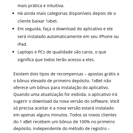
mais prática e intuitiva.
Há ainda mais categorias disponíveis depois de o
cliente baixar 1xbet.
Em seguida, faça o download do aplicativo e ele
será instalado automaticamente em seu iPhone ou
iPad.
Laptops e PCs de qualidade são caros, o que
significa que todos terão acesso a eles.
Existem dois tipos de recompensas – apostas grátis e
o bônus elevado de primeiro depósito. 1xBet não
oferece um bônus para instalação do aplicativo.
Quando uma atualização for exibida, o aplicativo irá
sugerir o download da nova versão do software. Você
só precisa aceitar e a nova versão estará instalado
em apenas alguns minutos. Todos os novos clientes
do 1 xBet recebem um bônus de 100% no primeiro
depósito, independente do método de registro –