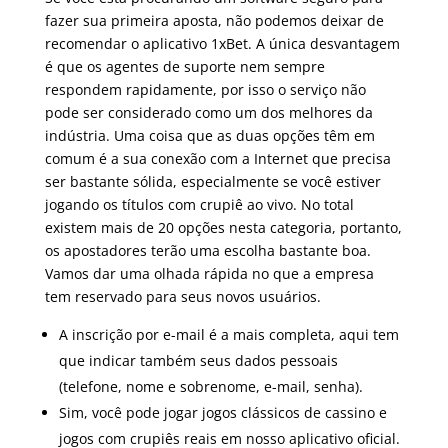
fazer sua primeira aposta, não podemos deixar de
recomendar o aplicativo 1xBet. A única desvantagem
é que os agentes de suporte nem sempre
respondem rapidamente, por isso o serviço não
pode ser considerado como um dos melhores da
indústria. Uma coisa que as duas opções têm em
comum é a sua conexão com a Internet que precisa
ser bastante sólida, especialmente se você estiver
jogando os títulos com crupiê ao vivo. No total
existem mais de 20 opções nesta categoria, portanto,
os apostadores terão uma escolha bastante boa.
Vamos dar uma olhada rápida no que a empresa
tem reservado para seus novos usuários.
A inscrição por e-mail é a mais completa, aqui tem
que indicar também seus dados pessoais
(telefone, nome e sobrenome, e-mail, senha).
Sim, você pode jogar jogos clássicos de cassino e
jogos com crupiês reais em nosso aplicativo oficial.