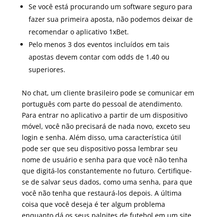
Se você está procurando um software seguro para
fazer sua primeira aposta, não podemos deixar de
recomendar o aplicativo 1xBet.
Pelo menos 3 dos eventos incluídos em tais
apostas devem contar com odds de 1.40 ou
superiores.
No chat, um cliente brasileiro pode se comunicar em
português com parte do pessoal de atendimento.
Para entrar no aplicativo a partir de um dispositivo
móvel, você não precisará de nada novo, exceto seu
login e senha. Além disso, uma característica útil
pode ser que seu dispositivo possa lembrar seu
nome de usuário e senha para que você não tenha
que digitá-los constantemente no futuro. Certifique-
se de salvar seus dados, como uma senha, para que
você não tenha que restaurá-los depois. A última
coisa que você deseja é ter algum problema
enquanto dá os seus palpites de futebol em um site