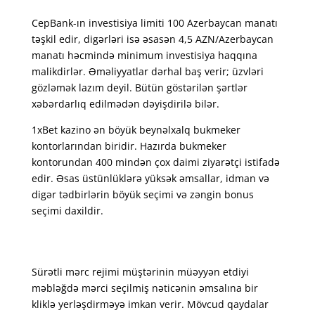
tətbiqlər
CepBank-ın investisiya limiti 100 Azerbaycan manatı
təşkil edir, digərləri isə əsasən 4,5 AZN/Azerbaycan
manatı həcmində minimum investisiya haqqına
malikdirlər. Əməliyyatlar dərhal baş verir; üzvləri
gözləmək lazım deyil. Bütün göstərilən şərtlər
xəbərdarlıq edilmədən dəyişdirilə bilər.
1xBet kazino ən böyük beynəlxalq bukmeker
kontorlarından biridir. Hazırda bukmeker
kontorundan 400 mindən çox daimi ziyarətçi istifadə
edir. Əsas üstünlüklərə yüksək əmsallar, idman və
digər tədbirlərin böyük seçimi və zəngin bonus
seçimi daxildir.
Bet Azerbaycan Yükle Mobil Az Indir
Android iOS
Sürətli mərc rejimi müştərinin müəyyən etdiyi
məbləğdə mərci seçilmiş nəticənin əmsalına bir
kliklə yerləşdirməyə imkan verir. Mövcud qaydalar