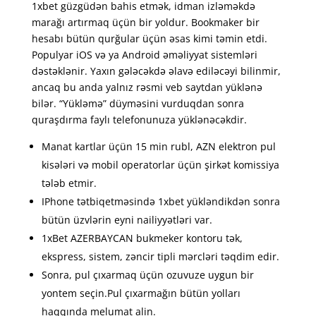
1xbet güzgüdən bahis etmək, idman izləməkdə
marağı artırmaq üçün bir yoldur. Bookmaker bir
hesabı bütün qurğular üçün əsas kimi təmin etdi.
Populyar iOS və ya Android əməliyyat sistemləri
dəstəklənir. Yaxın gələcəkdə əlavə ediləcəyi bilinmir,
ancaq bu anda yalnız rəsmi veb saytdan yüklənə
bilər. “Yükləmə” düyməsini vurduqdan sonra
quraşdırma faylı telefonunuza yüklənəcəkdir.
Manat kartlar üçün 15 min rubl, AZN elektron pul
kisələri və mobil operatorlar üçün şirkət komissiya
tələb etmir.
IPhone tətbiqetməsində 1xbet yükləndikdən sonra
bütün üzvlərin eyni nailiyyətləri var.
1xBet AZERBAYCAN bukmeker kontoru tək,
ekspress, sistem, zəncir tipli mərcləri təqdim edir.
Sonra, pul çıxarmaq üçün ozuvuze uygun bir
yontem seçin.Pul çıxarmağın bütün yolları
haqqında melumat alin.