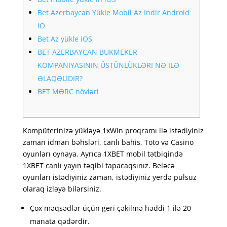
Bet Azerbaycan Yükle Mobil Az Indir Android
iO
Bet Az yükle iOS
BET AZERBAYCAN BUKMEKER
KOMPANIYASININ ÜSTÜNLÜKLƏRI NƏ ILƏ
ƏLAQƏLIDIR?
BET MƏRC növləri
Kompüterinizə yükləyə 1xWin proqramı ilə istədiyiniz
zaman idman bəhsləri, canlı bahis, Toto və Casino
oyunları oynaya. Ayrıca 1XBET mobil tətbiqində
1XBET canlı yayın təqibi tapacaqsınız. Beləcə
oyunları istədiyiniz zaman, istədiyiniz yerdə pulsuz
olaraq izləyə bilərsiniz.
Çox məqsədlər üçün geri çəkilmə həddi 1 ilə 20
manata qədərdir.