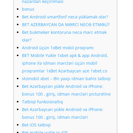
nəzərdən keçirilməsi
bonus
Bet Android-smartfonf necə yükləmək olar?
BET AZERBAYCAN DA MƏRCİ NECƏ ETMƏLİ?
Bet bukmeker kontoruna necə mərc etmək
olar?
Android üçün 1xBet mobil proqramı
BET Mobile Yukle 1xbet apk & app Android,
iphone ilə idman mərcləri üçün mobil
proqramlar 1xBet Azərbaycan aze 1xbet.co
vtomobil xbet – Ən yaxşı idman bahis tətbiqi
Bet Azərbaycan yükle Android və iPhone:
bonus 100 , giriş, idman mərcləri pictureline
Tətbiqi funksionallıq
Bet Azərbaycan yükle Android və iPhone:
bonus 100 , giriş, idman mərcləri
Bet iOS tətbiqi
Bet mobile yukle in iOS