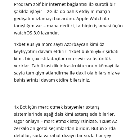
Proqram zəif bir İnternet bağlantısı ilə sürətli bir
şəkildə işləyir – 2G ilə də bahis etdiyim matçın
gedişatını izləməyi bacardım. Apple Watch ilə
tanışlığım var – mənə dedi ki, tətbiqin işləməsi üçün
watchOS 3.0 lazımdır.
1xbet Rusiya mərc saytı Azərbaycan kimi öz
keyfiyyətini davam etdirir. 1xbet bukmеykеr şirkəti
kimi, bir çox istifadəçilər onu sevir və üstünlük
verirlər. Təhlükəsizlik infrastrukturunun köməyi ilə
sayta tam qiymətləndirmə ilə daxil ola bilərsiniz və
bahislərinizi davam etdirə bilərsiniz.
BET AZ BUKMEKER KOMPANIYASI
NƏYƏ ZƏMANƏT VERIR?
1x Bet içün mərc etmək istəyənlər axtarış
sistemlərində aşağıdakı kimi axtarış edə bilərlər.
Əgər onlayn – mərc etmək istəyirsinizsə, 1xBet AZ
zerkalo ən gözəl seçimlərdən biridir. Bütün xırda
detallar, sadə və rahat dizayn bir sözlə hər şey