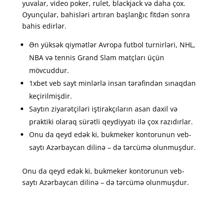
yuvalar, video poker, rulet, blackjack və daha çox.
Oyunçular, bahisləri artıran başlanğıc fitdən sonra
bahis edirlər.
Ən yüksək qiymətlər Avropa futbol turnirləri, NHL,
NBA və tennis Grand Slam matçları üçün
mövcuddur.
1xbet veb sayt minlərlə insan tərəfindən sınaqdan
keçirilmişdir.
Saytın ziyarətçiləri iştirakçıların asan daxil və
praktiki olaraq sürətli qeydiyyatı ilə çox razıdırlar.
Onu da qeyd edək ki, bukmeker kontorunun veb-
saytı Azərbaycan dilinə – də tərcümə olunmuşdur.
Onu da qeyd edək ki, bukmeker kontorunun veb-
saytı Azərbaycan dilinə – də tərcümə olunmuşdur.
Bet Mobile- bu geniş xətt və mərc üçün
maksimum hadisələrdir