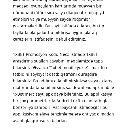
məqsədi oyunçuların kartlarında müəyyən bir
nümunəni (üfüqi sıra və ya diaqonal kimi) qeyd
etmələri və ya müəyyən sayda rəqəmlər
göstərmələridir. Bu saytı istifadə edərək, bu tip
fayllarla əlaqədar bu bildirişə uyğun olaraq
çərəzlərin istifadəsini qəbul edirsiniz.
Bet Azerbaycan Yükle Mobil Az Indir Android i
1XBET Promosyon Kodu Necə istifadə 1XBET
araşdırma sualları cavabını məqaləmizdə tapa
bilərsiniz. Əvvəlcə “1xbet mobile yukle” smartfon
tətbiqini söyləyərək tətbiqetməni quraşdıra
bilərsiniz. Bu addımı edə bilmirsinizsə və ya axtarış
motorunda tapa bilmirsinizsə, download apk mobile
1xBet mərc saytı apk deyə bilərsiniz. Bu applikasiya
bir çox parametrlərdə Android üçün olan tətbiqlə
bənzərliyə sahibdir. Azərbaycanlı istifadəçilər bu
applikasiyanı əlavə tənzimləmələrə ehtiyac olmadan
asanlıqla quraşdıra bilərlər.