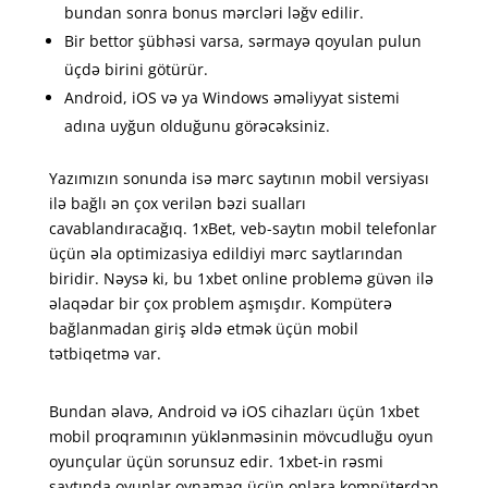
bundan sonra bonus mərcləri ləğv edilir.
Bir bettor şübhəsi varsa, sərmayə qoyulan pulun
üçdə birini götürür.
Android, iOS və ya Windows əməliyyat sistemi
adına uyğun olduğunu görəcəksiniz.
Yazımızın sonunda isə mərc saytının mobil versiyası
ilə bağlı ən çox verilən bəzi sualları
cavablandıracağıq. 1xBet, veb-saytın mobil telefonlar
üçün əla optimizasiya edildiyi mərc saytlarından
biridir. Nəysə ki, bu 1xbet online problemə güvən ilə
əlaqədar bir çox problem aşmışdır. Kompüterə
bağlanmadan giriş əldə etmək üçün mobil
tətbiqetmə var.
Tez-tez verilən suallar
Bundan əlavə, Android və iOS cihazları üçün 1xbet
mobil proqramının yüklənməsinin mövcudluğu oyun
oyunçular üçün sorunsuz edir. 1xbet-in rəsmi
saytında oyunlar oynamaq üçün onlara kompüterdən