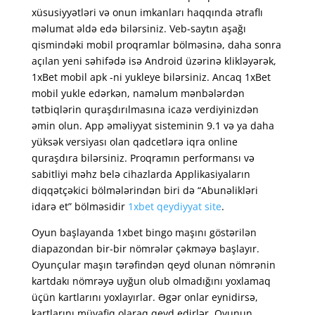
xüsusiyyətləri və onun imkanları haqqında ətraflı
məlumat əldə edə bilərsiniz. Veb-saytın aşağı
qismindəki mobil proqramlar bölməsinə, daha sonra
açılan yeni səhifədə isə Android üzərinə klikləyərək,
1xBet mobil apk -ni yukleye bilərsiniz. Ancaq 1xBet
mobil yukle edərkən, naməlum mənbələrdən
tətbiqlərin quraşdırılmasına icazə verdiyinizdən
əmin olun. App əməliyyat sisteminin 9.1 və ya daha
yüksək versiyası olan qadcetlərə iqra online
quraşdıra bilərsiniz. Proqramın performansı və
sabitliyi məhz belə cihazlarda Applikasiyaların
diqqətçəkici bölmələrindən biri də “Abunəlikləri
idarə et” bölməsidir
1xbet qeydiyyat site
.
Oyun başlayanda 1xbet bingo maşını göstərilən
diapazondan bir-bir nömrələr çəkməyə başlayır.
Oyunçular maşın tərəfindən qeyd olunan nömrənin
kartdakı nömrəyə uyğun olub olmadığını yoxlamaq
üçün kartlarını yoxlayırlar. Əgər onlar eynidirsə,
kartlarını müvafiq olaraq qeyd edirlər. Oyunun