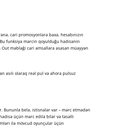
öyrənə, cari promosyonlara baxa, hesabınızın
ər. Bu funksiya mərcin qoyulduğu hadisənin
h Out məbləği cari əmsallara əsasən müəyyən
n asılı olaraq real pul və ahora pulsuz
ər. Bununla belə, istisnalar var – mərc etmədən
adisə üçün mərc edilə bilər və təsəlli
əsmləri ilə mövcud oyunçular üçün