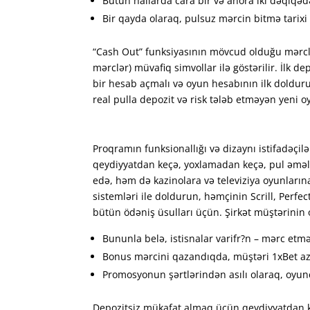
Bütün hallarda cara bir və ahora iki dəqiqəd
Bir qayda olaraq, pulsuz mərcin bitmə tarixi
“Cash Out” funksiyasının mövcud olduğu mərc
mərclər) müvafiq simvollar ilə göstərilir. İlk
bir hesab açmalı və oyun hesabının ilk dolduru
real pulla depozit və risk tələb etməyən yeni 
Minimum Və Maksimum Tarif
Proqramın funksionallığı və dizaynı istifadəçi
qeydiyyatdan keçə, yoxlamadan keçə, pul əməli
edə, həm də kazinolara və televiziya oyunların
sistemləri ile doldurun, həmçinin Scrill, Per
bütün ödəniş üsulları üçün. Şirkət müştərinin 
Bununla belə, istisnalar varifr?n – mərc etm
Bonus mərcini qazandıqda, müştəri 1xBet az
Promosyonun şərtlərindən asılı olaraq, oyun
Depozitsiz mükafat almaq üçün qeydiyyatdan ke