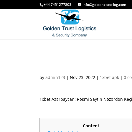
free
the
+44 7451277803
info@goldent-sec-log.com
porno
bangbus
in
colombia
on
fucking
our
a
porn
big
site
booty
latina
milf
1xbet Azərbaycan: Rəsm
Indian
by
admin123
|
Nov 23, 2022
|
1xbet apk
|
0 c
Aunty
porn
thief's
sister
1xbet Azərbaycan: Rəsmi Saytın Nəzərdən Keçi
punished
1xbet Azərbaycan: Rəsmi
with
tag
team
Content
threesome