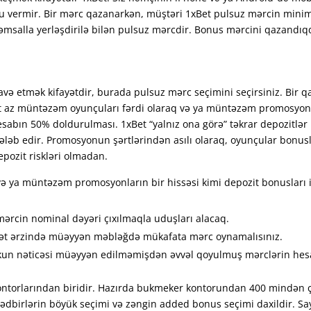
u vermir. Bir mərc qazanarkən, müştəri 1xBet pulsuz mərcin minima
salla yerləşdirilə bilən pulsuz mərcdir. Bonus mərcini qazandıq
ə etmək kifayətdir, burada pulsuz mərc seçimini seçirsiniz. Bir qa
t az müntəzəm oyunçuları fərdi olaraq və ya müntəzəm promosyonlar
esabın 50% doldurulması. 1xBet “yalnız ona görə” təkrar depozitlə
ələb edir. Promosyonun şərtlərindən asılı olaraq, oyunçular bonu
depozit riskləri olmadan.
ə ya müntəzəm promosyonların bir hissəsi kimi depozit bonusları il
ərcin nominal dəyəri çıxılmaqla uduşları alacaq.
t ərzində müəyyən məbləğdə mükafata mərc oynamalısınız.
kun nəticəsi müəyyən edilməmişdən əvvəl qoyulmuş mərclərin hes
torlarından biridir. Hazırda bukmeker kontorundan 400 mindən çox
tədbirlərin böyük seçimi və zəngin added bonus seçimi daxildir. S