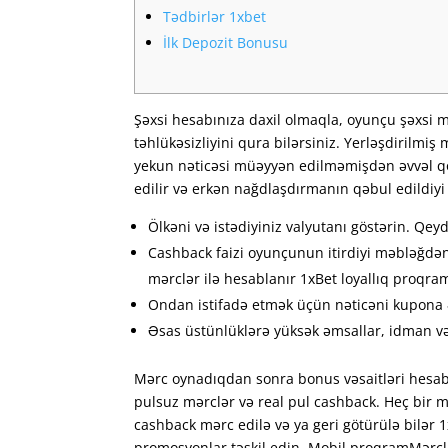
Tədbirlər 1xbet
İlk Depozit Bonusu
Şəxsi hesabınıza daxil olmaqla, oyunçu şəxsi m
təhlükəsizliyini qura bilərsiniz. Yerləşdirilm
yekun nəticəsi müəyyən edilməmişdən əvvəl q
edilir və erkən nağdlaşdırmanın qəbul edildiyi 
Ölkəni və istədiyiniz valyutanı göstərin. Qe
Cashback faizi oyunçunun itirdiyi məbləğdən
mərclər ilə hesablanır 1xBet loyallıq proqra
Ondan istifadə etmək üçün nəticəni kupona ə
Əsas üstünlüklərə yüksək əmsallar, idman və 
Mərc oynadıqdan sonra bonus vəsaitləri hesabda
pulsuz mərclər və real pul cashback. Heç bir m
cashback mərc edilə və ya geri götürülə bilər 
promosyonlar təşkil edin. Mobil proqramMərclə