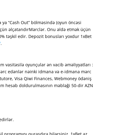
 ya “Cash Out” bölməsində (oyun öncəsi
ər üçün əlçatandırMərclər. Onu əldə etmək üçün
% təşkil edir. Depozit bonusları yoxdur 1xBet
/
.
m vasitəsilə oyunçular ən vacib əməliyyatları :
 mərc edənlər nəinki idmana və e-idmana mərc
stitutore, Visa Qiwi Finances, Webmoney ödəniş
nimum hesab doldurulmasının məbləği 50-dir AZN
dirlər.
 proqramını quraşdıra bilərsiniz. 1xBet az