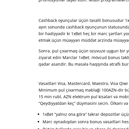
Tədbirlər 1xbet
Cashback oyunçular üçün təsəlli bonusudur 1xBe
ayın sonunda cashback oyunçunun statusundan a
bir hədiyyədir ki 1xBet heç bir mərc şərtləri y
etmək üçün müəyyən müddət ərzində müəyyə
Sonra, pul çıxarmaq üçün ozuvuze uygun bir y
ziyarət edin Mərclər 1xBet, mövcud bonus təkl
qədər asandir. Bu məsələ haqqında ətraflı bur
İlk Depozit Bonusu
Vəsaitləri Visa, Mastercard, Maestro, Visa Qiwi
Minimum pul çixarmaq məbləği 100AZN-dir bütü
15 min rubl, AZN elektrum pul kisələri və mobi
“Qeydiyyatdan keç” düyməsini secin. Ölkəni və 
1xBet “yalnız ona görə” təkrar depozitlər üç
Mərc oynadıqdan sonra bonus vəsaitləri hesab