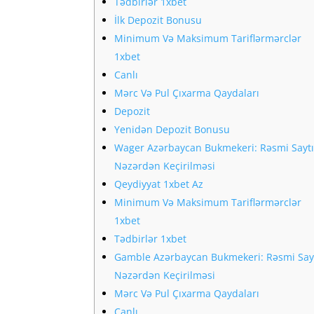
Tədbirlər 1xbet
pounding
İlk Depozit Bonusu
Minimum Və Maksimum Tariflərmərclər
1xbet
Canlı
Mərc Və Pul Çıxarma Qaydaları
Depozit
Yenidən Depozit Bonusu
Wager Azərbaycan Bukmekeri: Rəsmi Sayt
Nəzərdən Keçirilməsi
Qeydiyyat 1xbet Az
Minimum Və Maksimum Tariflərmərclər
1xbet
Tədbirlər 1xbet
Gamble Azərbaycan Bukmekeri: Rəsmi Say
Nəzərdən Keçirilməsi
Mərc Və Pul Çıxarma Qaydaları
Canlı