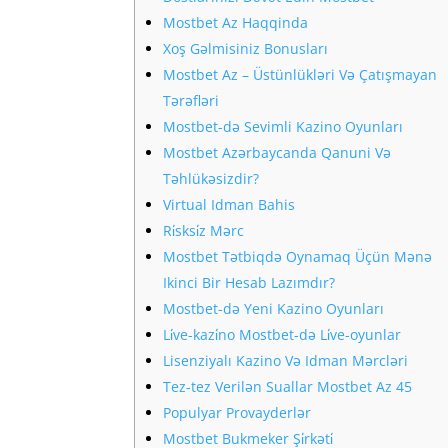
Mostbet Az Haqqinda
Xoş Gəlmisiniz Bonusları
Mostbet Az – Üstünlükləri Və Çatışmayan
Tərəfləri
Mostbet-də Sevimli Kazino Oyunları
Mostbet Azərbaycanda Qanuni Və
Təhlükəsizdir?
Virtual Idman Bahis
Ri̇sksi̇z Mərc
Mostbet Tətbiqdə Oynamaq Üçün Mənə
Ikinci Bir Hesab Lazımdır?
Mostbet-də Yeni Kazino Oyunları
Li̇ve-kazi̇no Mostbet-də Li̇ve-oyunlar
Lisenziyalı Kazino Və Idman Mərcləri
Tez-tez Verilən Suallar Mostbet Az 45
Populyar Provayderlər
Mostbet Bukmeker Şi̇rkəti̇