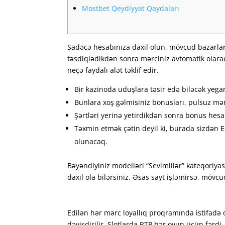
Mostbet Qeydiyyat Qaydaları
Sadəcə hesabınıza daxil olun, mövcud bazarlar 
təsdiqlədikdən sonra mərciniz avtomatik olara
neçə faydalı alət təklif edir.
Bir kazinoda uduşlara təsir edə biləcək yeg
Bunlara xoş gəlmisiniz bonusları, pulsuz mərc
Şərtləri yerinə yetirdikdən sonra bonus he
Təxmin etmək çətin deyil ki, burada sizdən 
olunacaq.
Bəyəndiyiniz modelləri “Sevimlilər” kateqoriya
daxil ola bilərsiniz. Əsas sayt işləmirsə, mövcu
Canlı Kazino Mostbet-aze45
Edilən hər mərc loyallıq proqramında istifadə 
dəyişdirilir. Slotlarda RTP hər oyun üçün fərd