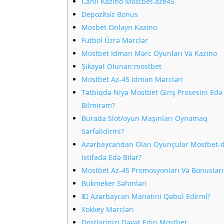
Canlı Kazino Mostbet-aze45
pounding
Depozi̇tsi̇z Bonus
Mosbet Onlayn Kazino
Futbol Üzrə Mərclər
Mostbet Idman Mərc Oyunları Və Kazino
Şikayət Olunan:mostbet
Mostbet Az-45 Idman Mərcləri
Tətbiqdə Niyə Mostbet Giriş Prosesini Edə
Bilmirəm?
Burada Slot/oyun Maşınları Oynamaq
Sərfəlidirmi?
Azərbaycandan Olan Oyunçular Mostbet-
Istifadə Edə Bilər?
Mostbet Az-45 Promosyonları Və Bonusları
Bukmeker Səhmləri
💵 Azərbaycan Manatini Qəbul Edi̇rmi̇?
Xokkey Mərcləri
Dostlarinizi Dəvət Edin Mostbet