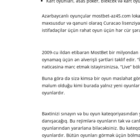
Kart oyunları, əsas poker, blekcek və kart oy
Azərbaycanlı oyunçular mostbet-az45.com lokal
məxsusdur və qanuni olaraq Curacao lisenziyası
istifadəçilər üçün rahat oyun üçün hər cür şər
Mostbet Idman Mərc Oyunla
2009-cu ildən etibarən MostBet bir milyondan ç
oynamaq üçün ən əlverişli şərtləri təklif edir
nəticəsinə mərc etmək istəyirsinizsə, “Live” bö
Buna görə də sizə kimsə bir oyun məsləhət görü
məlum olduğu kimi burada yalnız yeni oyunlar d
oyunlardır.
Şikayət Olunan:mostbet
Bəxtinizi sınayın və bu oyun kateqoriyasından
danışacağıq. Bu rejimlərə oyunların tək və canlı
oyunlarından yararlana biləcəksiniz. Bu kateqo
oyunlardır. Bütün oyunları görmək üçün bölmə