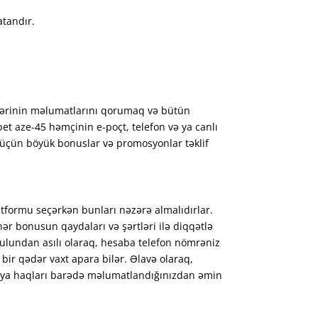
atandır.
ilərinin məlumatlarını qorumaq və bütün
bet aze-45 həmçinin e-poçt, telefon və ya canlı
r üçün böyük bonuslar və promosyonlar təklif
tformu seçərkən bunları nəzərə almalıdırlar.
r bonusun qaydaları və şərtləri ilə diqqətlə
sulundan asılı olaraq, hesaba telefon nömrəniz
 bir qədər vaxt apara bilər. Əlavə olaraq,
iya haqları barədə məlumatlandığınızdan əmin