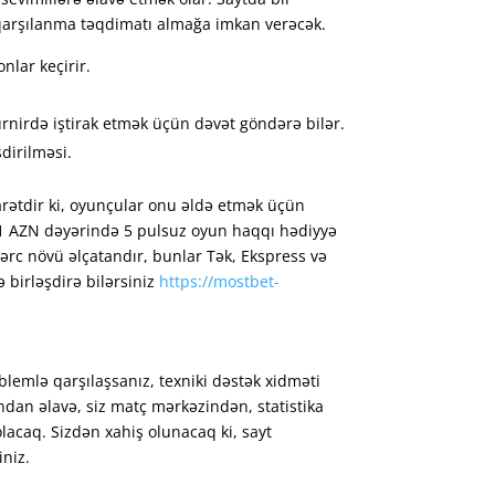
 qarşılanma təqdimatı almağa imkan verəcək.
lar keçirir.
urnirdə iştirak etmək üçün dəvət göndərə bilər.
şdirilməsi.
ətdir ki, oyunçular onu əldə etmək üçün
 1 AZN dəyərində 5 pulsuz oyun haqqı hədiyyə
rc növü əlçatandır, bunlar Tək, Ekspress və
 birləşdirə bilərsiniz
https://mostbet-
lemlə qarşılaşsanız, texniki dəstək xidməti
ndan əlavə, siz matç mərkəzindən, statistika
olacaq. Sizdən xahiş olunacaq ki, sayt
iniz.