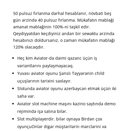
Pin-up-da Necə Qeydiyyatdan Keçmək Olar
50 pulsuz fırlanma dərhal hesablanır, növbəti beş
gün ərzində 40 pulsuz fırlanma. Mükafatın məbləği
əmanət məbləğinin 100%-ni təşkil edir.
Qeydiyyatdan keçdiyiniz andan bir sewaktu ərzində
hesabınızı doldursanız, o zaman mükafatın məbləği
120% olacaqdır.
Heç kim Aviator-da daimi qazanc üçün iş
variantlarını paylaşmayacaq.
Yuvası aviator oyunu Şanslı Təyyarənin child
uçuşlarının tarixini saxlayır.
Slotunda aviator oyunu azerbaycan etmək üçün iki
sahə var.
Aviator slot machine maşını kazino saytında demo
rejimində işə salına bilər.
Slot multiplayerdir. bilər oynaya Birdən çox
oyunçuOnlar digər müştərilərin mərclərini və