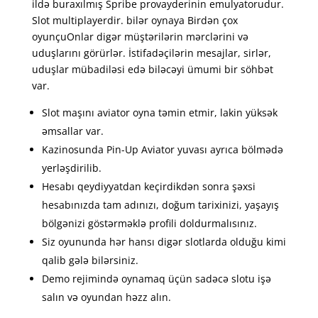
ildə buraxılmış Spribe provayderinin emulyatorudur.
Slot multiplayerdir. bilər oynaya Birdən çox
oyunçuOnlar digər müştərilərin mərclərini və
uduşlarını görürlər. İstifadəçilərin mesajlar, sirlər,
uduşlar mübadiləsi edə biləcəyi ümumi bir söhbət
var.
Slot maşını aviator oyna təmin etmir, lakin yüksək
əmsallar var.
Kazinosunda Pin-Up Aviator yuvası ayrıca bölmədə
yerləşdirilib.
Hesabı qeydiyyatdan keçirdikdən sonra şəxsi
hesabınızda tam adınızı, doğum tarixinizi, yaşayış
bölgənizi göstərməklə profili doldurmalısınız.
Siz oyununda hər hansı digər slotlarda olduğu kimi
qalib gələ bilərsiniz.
Demo rejimində oynamaq üçün sadəcə slotu işə
salın və oyundan həzz alın.